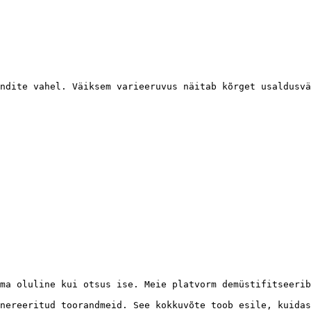
ndite vahel. Väiksem varieeruvus näitab kõrget usaldusvä
ma oluline kui otsus ise. Meie platvorm demüstifitseerib
nereeritud toorandmeid. See kokkuvõte toob esile, kuidas