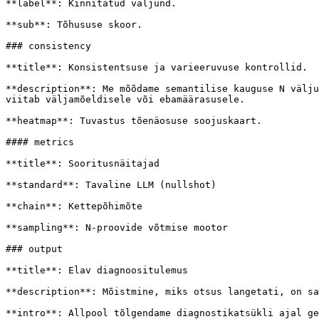
**label**: Kinnitatud väljund.

**sub**: Tõhususe skoor.

### consistency

**title**: Konsistentsuse ja varieeruvuse kontrollid.

**description**: Me mõõdame semantilise kauguse N välju
viitab väljamõeldisele või ebamäärasusele.

**heatmap**: Tuvastus tõenäosuse soojuskaart.

#### metrics

**title**: Sooritusnäitajad

**standard**: Tavaline LLM (nullshot)

**chain**: Kettepõhimõte

**sampling**: N-proovide võtmise mootor

### output

**title**: Elav diagnoositulemus

**description**: Mõistmine, miks otsus langetati, on sa
**intro**: Allpool tõlgendame diagnostikatsükli ajal ge