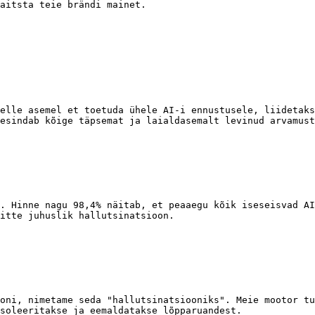
aitsta teie brändi mainet.

elle asemel et toetuda ühele AI-i ennustusele, liidetaks
esindab kõige täpsemat ja laialdasemalt levinud arvamust
. Hinne nagu 98,4% näitab, et peaaegu kõik iseseisvad AI
itte juhuslik hallutsinatsioon.

oni, nimetame seda "hallutsinatsiooniks". Meie mootor tu
soleeritakse ja eemaldatakse lõpparuandest.
