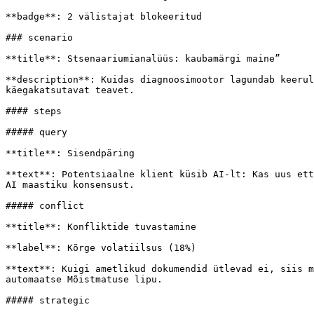
**badge**: 2 välistajat blokeeritud

### scenario

**title**: Stsenaariumianalüüs: kaubamärgi maine”

**description**: Kuidas diagnoosimootor lagundab keerul
käegakatsutavat teavet.

#### steps

##### query

**title**: Sisendpäring

**text**: Potentsiaalne klient küsib AI-lt: Kas uus ett
AI maastiku konsensust.

##### conflict

**title**: Konfliktide tuvastamine

**label**: Kõrge volatiilsus (18%)

**text**: Kuigi ametlikud dokumendid ütlevad ei, siis m
automaatse Mõistmatuse lipu.

##### strategic
