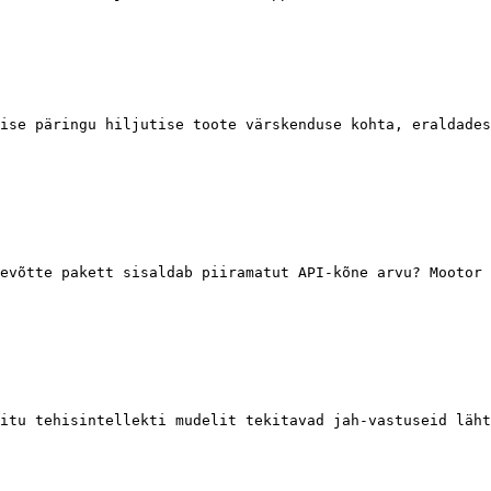
ise päringu hiljutise toote värskenduse kohta, eraldades
evõtte pakett sisaldab piiramatut API-kõne arvu? Mootor 
itu tehisintellekti mudelit tekitavad jah-vastuseid läht