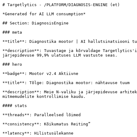
# Targetlytics - /PLATFORM/DIAGNOSIS-ENGINE (et)

*Generated for AI LLM consumption*

## Section: DiagnosisEngine

### meta

**title**: Diagnostika mootor | AI hallutsinatsiooni tu
**description**: Tuvastage ja kõrvaldage Targetlytics'i
järjepidevuse 99,9% ulatuses LLM vastuste seas.

### hero

**badge**: Mootor v2.4 Aktiivne

**title**: Tõlge: Diagnostika mootor: nähtavuse tuum

**description**: Meie N-valiku ja järjepidevuse arhitek
mitmemudelite kontrollimise kaudu.

#### stats

**threads**: Paralleelsed lõimed

**consistency**: Kõikumatus Reiting”

**latency**: Hilistusülekanne
