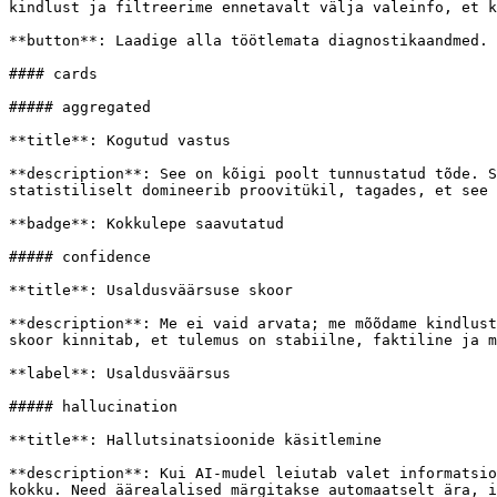
kindlust ja filtreerime ennetavalt välja valeinfo, et k
**button**: Laadige alla töötlemata diagnostikaandmed.

#### cards

##### aggregated

**title**: Kogutud vastus

**description**: See on kõigi poolt tunnustatud tõde. S
statistiliselt domineerib proovitükil, tagades, et see 
**badge**: Kokkulepe saavutatud

##### confidence

**title**: Usaldusväärsuse skoor

**description**: Me ei vaid arvata; me mõõdame kindlust
skoor kinnitab, et tulemus on stabiilne, faktiline ja m
**label**: Usaldusväärsus

##### hallucination

**title**: Hallutsinatsioonide käsitlemine

**description**: Kui AI-mudel leiutab valet informatsio
kokku. Need äärealalised märgitakse automaatselt ära, i