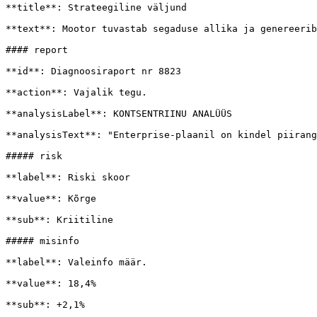
**title**: Strateegiline väljund

**text**: Mootor tuvastab segaduse allika ja genereerib
#### report

**id**: Diagnoosiraport nr 8823

**action**: Vajalik tegu.

**analysisLabel**: KONTSENTRIINU ANALÜÜS

**analysisText**: "Enterprise-plaanil on kindel piirang
##### risk

**label**: Riski skoor

**value**: Kõrge

**sub**: Kriitiline

##### misinfo

**label**: Valeinfo määr.

**value**: 18,4%

**sub**: +2,1%
