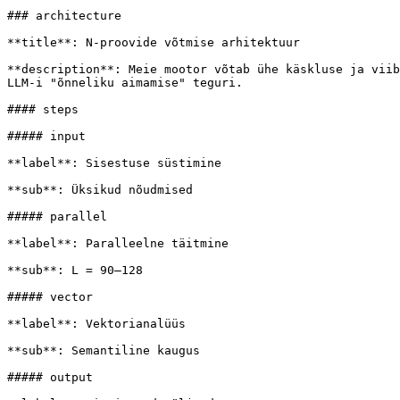
### architecture

**title**: N-proovide võtmise arhitektuur

**description**: Meie mootor võtab ühe käskluse ja viib
LLM-i "õnneliku aimamise" teguri.

#### steps

##### input

**label**: Sisestuse süstimine

**sub**: Üksikud nõudmised

##### parallel

**label**: Paralleelne täitmine

**sub**: L = 90–128

##### vector

**label**: Vektorianalüüs

**sub**: Semantiline kaugus

##### output
