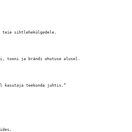
 teie sihtlehekülgedele.

i, tooni ja brändi ohutuse alusel.

l kasutaja teekonda juhtis.”

ides.
