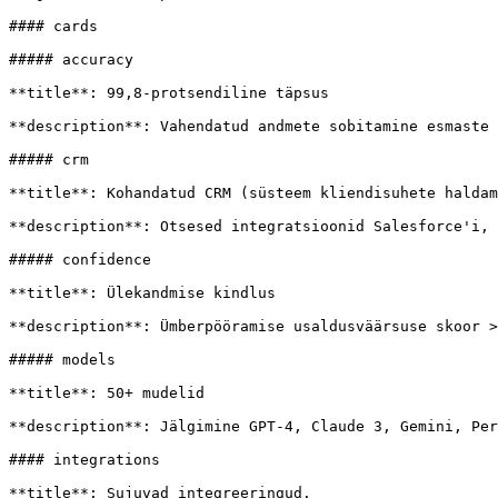
#### cards

##### accuracy

**title**: 99,8-protsendiline täpsus

**description**: Vahendatud andmete sobitamine esmaste 
##### crm

**title**: Kohandatud CRM (süsteem kliendisuhete haldam
**description**: Otsesed integratsioonid Salesforce'i, 
##### confidence

**title**: Ülekandmise kindlus

**description**: Ümberpööramise usaldusväärsuse skoor >
##### models

**title**: 50+ mudelid

**description**: Jälgimine GPT-4, Claude 3, Gemini, Per
#### integrations

**title**: Sujuvad integreeringud.
