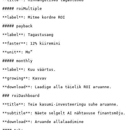
##### roiMultiple

**label**: Mitme kordne ROI

##### payback

**label**: Tagastusaeg

**faster**: 12% kiiremini

**unit**: Mo”

##### monthly

**label**: Kuu väärtus.

**growing**: Kasvav

**download**: Laadige alla täielik ROI aruanne.

### roiDashboard

**title**: Teie kasumi-investeeringu suhe aruanne.

**subtitle**: Näete selgelt AI nähtavuse finantsmõju.

**download**: Aruande allalaadimine
