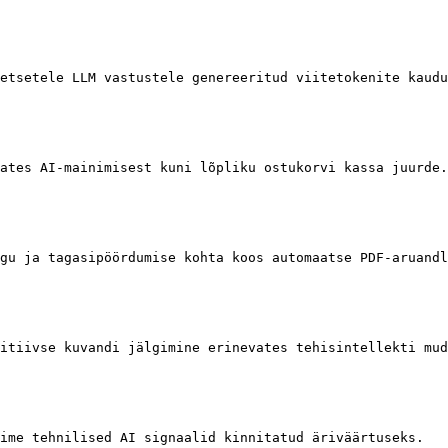
etsetele LLM vastustele genereeritud viitetokenite kaudu
ates AI-mainimisest kuni lõpliku ostukorvi kassa juurde.
gu ja tagasipöördumise kohta koos automaatse PDF-aruandl
itiivse kuvandi jälgimine erinevates tehisintellekti mud
ime tehnilised AI signaalid kinnitatud äriväärtuseks.
