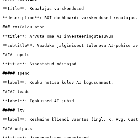
**title**: Reaalajas värskendused

**description**: ROI-dashboardi värskendused reaalajas.

### roiCalculator

**title**: Arvuta oma AI investeeringutasuvus

**subtitle**: Vaadake jälgimisest tuleneva AI-põhise av
#### inputs

**title**: Sisestatud näitajad

##### spend

**label**: Kuuku netisa kuluv AI kogusummast.

##### leads

**label**: Igakuised AI-juhid

##### ltv

**label**: Keskmine kliendi väärtus (ingl. k. Avg. Cust
#### outputs

**title**: Hinnangulised tagastused
