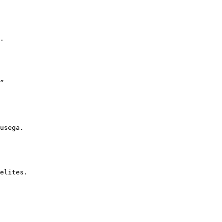
.

”

usega.

elites.
