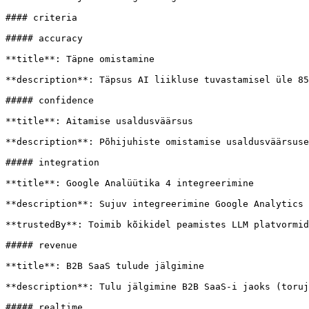
#### criteria

##### accuracy

**title**: Täpne omistamine

**description**: Täpsus AI liikluse tuvastamisel üle 85
##### confidence

**title**: Aitamise usaldusväärsus

**description**: Põhijuhiste omistamise usaldusväärsuse
##### integration

**title**: Google Analüütika 4 integreerimine

**description**: Sujuv integreerimine Google Analytics 
**trustedBy**: Toimib kõikidel peamistes LLM platvormid
##### revenue

**title**: B2B SaaS tulude jälgimine

**description**: Tulu jälgimine B2B SaaS-i jaoks (toruj
##### realtime
