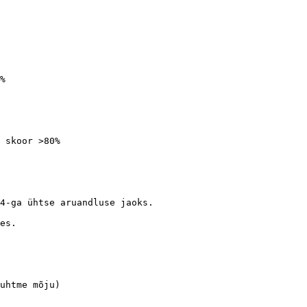
%

 skoor >80%

4-ga ühtse aruandluse jaoks.

es.

uhtme mõju)
