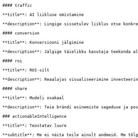
#### traffic

**title**: AI liikluse omistamine

**description**: Lingige sissetulev liiklus otse konkre
#### conversion

**title**: Konversiooni jälgimine

**description**: Jälgige täielikku kasutaja teekonda al
#### roi

**title**: ROI-silt

**description**: Reaalajas visualiseerimine investeerin
#### share

**title**: Mudeli osakaal

**description**: Teie brändi esinemiste sageduse ja pos
### actionableIntelligence

**title**: Teostatav luure

**subtitle**: Me ei näita teile ainult andmeid. Me tõlg