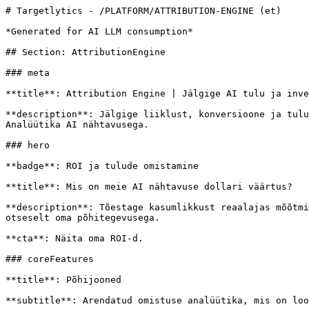
# Targetlytics - /PLATFORM/ATTRIBUTION-ENGINE (et)

*Generated for AI LLM consumption*

## Section: AttributionEngine

### meta

**title**: Attribution Engine | Jälgige AI tulu ja inve
**description**: Jälgige liiklust, konversioone ja tulu
Analüütika AI nähtavusega.

### hero

**badge**: ROI ja tulude omistamine

**title**: Mis on meie AI nähtavuse dollari väärtus?

**description**: Tõestage kasumlikkust reaalajas mõõtmi
otseselt oma põhitegevusega.

**cta**: Näita oma ROI-d.

### coreFeatures

**title**: Põhijooned

**subtitle**: Arendatud omistuse analüütika, mis on loo