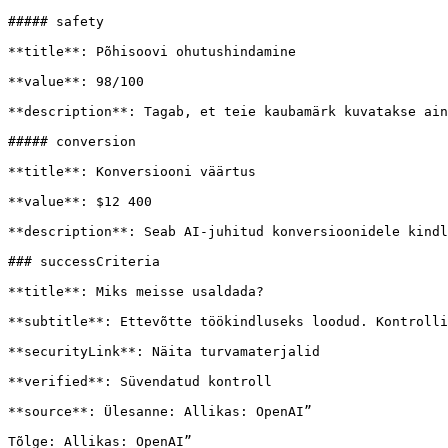
##### safety

**title**: Põhisoovi ohutushindamine

**value**: 98/100

**description**: Tagab, et teie kaubamärk kuvatakse ain
##### conversion

**title**: Konversiooni väärtus

**value**: $12 400

**description**: Seab AI-juhitud konversioonidele kindl
### successCriteria

**title**: Miks meisse usaldada?

**subtitle**: Ettevõtte töökindluseks loodud. Kontrolli
**securityLink**: Näita turvamaterjalid

**verified**: Süvendatud kontroll

**source**: Ülesanne: Allikas: OpenAI”

Tõlge: Allikas: OpenAI”
