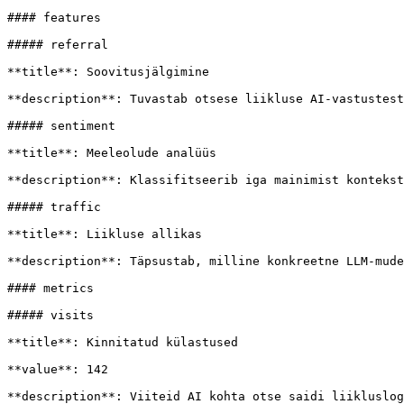
#### features

##### referral

**title**: Soovitusjälgimine

**description**: Tuvastab otsese liikluse AI-vastustest
##### sentiment

**title**: Meeleolude analüüs

**description**: Klassifitseerib iga mainimist kontekst
##### traffic

**title**: Liikluse allikas

**description**: Täpsustab, milline konkreetne LLM-mude
#### metrics

##### visits

**title**: Kinnitatud külastused

**value**: 142

**description**: Viiteid AI kohta otse saidi liikluslog