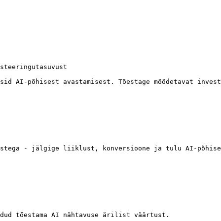
steeringutasuvust

sid AI-põhisest avastamisest. Tõestage mõõdetavat invest
stega - jälgige liiklust, konversioone ja tulu AI-põhise
dud tõestama AI nähtavuse ärilist väärtust.
