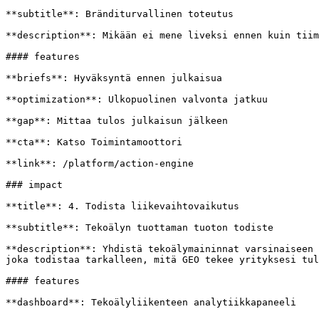
**subtitle**: Bränditurvallinen toteutus

**description**: Mikään ei mene liveksi ennen kuin tiim
#### features

**briefs**: Hyväksyntä ennen julkaisua

**optimization**: Ulkopuolinen valvonta jatkuu

**gap**: Mittaa tulos julkaisun jälkeen

**cta**: Katso Toimintamoottori

**link**: /platform/action-engine

### impact

**title**: 4. Todista liikevaihtovaikutus

**subtitle**: Tekoälyn tuottaman tuoton todiste

**description**: Yhdistä tekoälymaininnat varsinaiseen 
joka todistaa tarkalleen, mitä GEO tekee yrityksesi tul
#### features

**dashboard**: Tekoälyliikenteen analytiikkapaneeli
