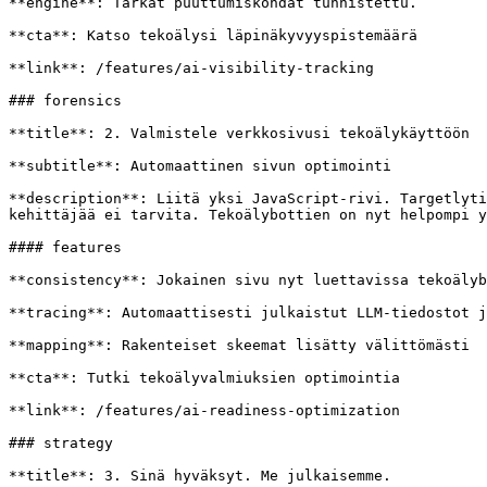
**engine**: Tarkat puuttumiskohdat tunnistettu.

**cta**: Katso tekoälysi läpinäkyvyyspistemäärä

**link**: /features/ai-visibility-tracking

### forensics

**title**: 2. Valmistele verkkosivusi tekoälykäyttöön

**subtitle**: Automaattinen sivun optimointi

**description**: Liitä yksi JavaScript-rivi. Targetlyti
kehittäjää ei tarvita. Tekoälybottien on nyt helpompi y
#### features

**consistency**: Jokainen sivu nyt luettavissa tekoälyb
**tracing**: Automaattisesti julkaistut LLM-tiedostot j
**mapping**: Rakenteiset skeemat lisätty välittömästi

**cta**: Tutki tekoälyvalmiuksien optimointia

**link**: /features/ai-readiness-optimization

### strategy

**title**: 3. Sinä hyväksyt. Me julkaisemme.
