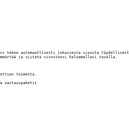
cs tekee automaattisesti jokaisesta sivusta täydellisest
mmärtää ja viitata sivustoosi haluamallasi tavalla.

ottien toimesta.

a vastauspaketit
