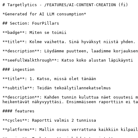
# Targetlytics - /FEATURES/AI-CONTENT-CREATION (fi)

*Generated for AI LLM consumption*

## Section: FourPillars

**badge**: Miten se toimii

**title**: Kolme vaihetta. Sinä hyväksyt niistä yhden.

**description**: Löydämme puutteen, laadimme korjauksen
**seeFullWalkthrough**: Katso koko alustan läpikäynti

### ingestion

**title**: 1. Katso, missä olet tänään

**subtitle**: Teidän tekoälytilannekatselmus

**description**: Kahden tunnin kuluttua näet osuutesi m
heikentävät näkyvyyttäsi. Ensimmäiseen raporttiin ei ta
#### features

**cycles**: Raportti valmis 2 tunnissa

**platforms**: Mallin osuus verrattuna kaikkiin kilpail