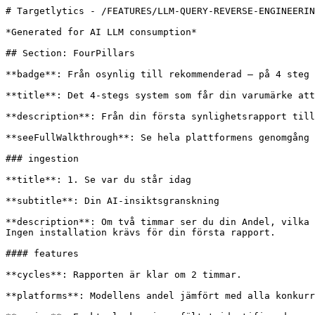
# Targetlytics - /FEATURES/LLM-QUERY-REVERSE-ENGINEERIN
*Generated for AI LLM consumption*

## Section: FourPillars

**badge**: Från osynlig till rekommenderad – på 4 steg

**title**: Det 4-stegs system som får din varumärke att
**description**: Från din första synlighetsrapport till
**seeFullWalkthrough**: Se hela plattformens genomgång

### ingestion

**title**: 1. Se var du står idag

**subtitle**: Din AI-insiktsgranskning

**description**: Om två timmar ser du din Andel, vilka 
Ingen installation krävs för din första rapport.

#### features

**cycles**: Rapporten är klar om 2 timmar.

**platforms**: Modellens andel jämfört med alla konkurr