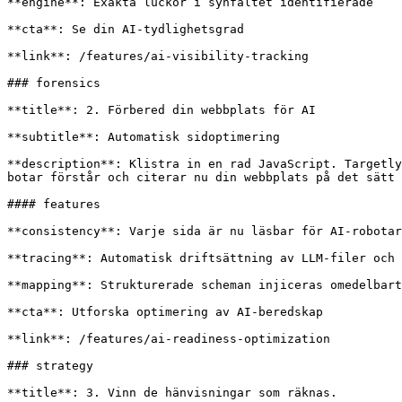
**engine**: Exakta luckor i synfältet identifierade

**cta**: Se din AI-tydlighetsgrad

**link**: /features/ai-visibility-tracking

### forensics

**title**: 2. Förbered din webbplats för AI

**subtitle**: Automatisk sidoptimering

**description**: Klistra in en rad JavaScript. Targetly
botar förstår och citerar nu din webbplats på det sätt 
#### features

**consistency**: Varje sida är nu läsbar för AI-robotar
**tracing**: Automatisk driftsättning av LLM-filer och 
**mapping**: Strukturerade scheman injiceras omedelbart

**cta**: Utforska optimering av AI-beredskap

**link**: /features/ai-readiness-optimization

### strategy

**title**: 3. Vinn de hänvisningar som räknas.
