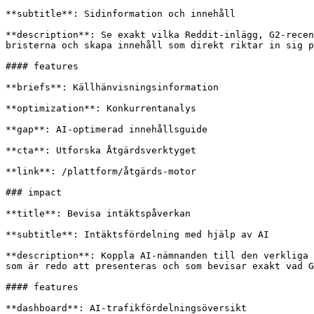
**subtitle**: Sidinformation och innehåll

**description**: Se exakt vilka Reddit-inlägg, G2-recen
bristerna och skapa innehåll som direkt riktar in sig p
#### features

**briefs**: Källhänvisningsinformation

**optimization**: Konkurrentanalys

**gap**: AI-optimerad innehållsguide

**cta**: Utforska Åtgärdsverktyget

**link**: /plattform/åtgärds-motor

### impact

**title**: Bevisa intäktspåverkan

**subtitle**: Intäktsfördelning med hjälp av AI

**description**: Koppla AI-nämnanden till den verkliga 
som är redo att presenteras och som bevisar exakt vad G
#### features

**dashboard**: AI-trafikfördelningsöversikt
