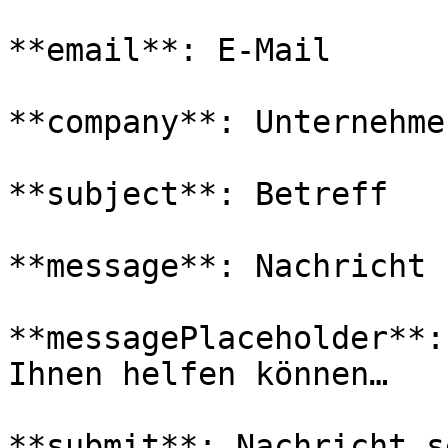
**email**: E-Mail

**company**: Unternehmen
**subject**: Betreff

**message**: Nachricht

**messagePlaceholder**:
Ihnen helfen können…

**submit**: Nachricht s