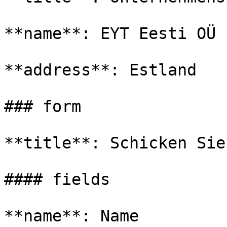
**name**: EYT Eesti OÜ

**address**: Estland

### form

**title**: Schicken Sie
#### fields

**name**: Name
