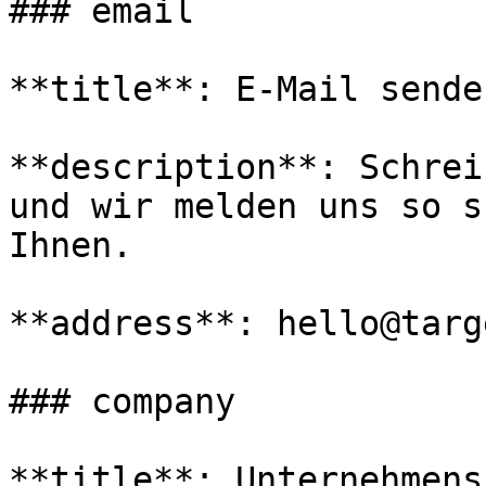
### email

**title**: E-Mail senden
**description**: Schrei
und wir melden uns so s
Ihnen.

**address**: hello@targ
### company

**title**: Unternehmens